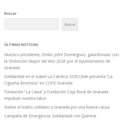
g
a
Buscar
c
i
Buscar
ó
n
d
ÚLTIMAS NOTICIAS
e
Nuestro presidente, Emilio Jofré Domínguez, galardonado con
e
la ‘Distinción Mayor del Año 2026’ por el Ayuntamiento de
n
Granada
t
Solidaridad en el Isabel La Católica: EDICOMA presenta “La
r
Cigüeña Bromista” en COPE Granada
a
Fundación “La Caixa” y Fundación Caja Rural de Granada
d
impulsan nuestra labor
a
Vuelve el teatro solidario a Granada por una buena causa
s
Campaña de Emergencia: Solidaridad con Quéntar