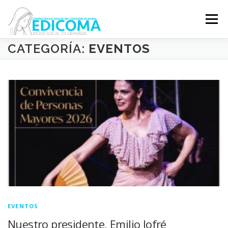
Saltar
al
Menú
contenido
CATEGORÍA:
EVENTOS
EDICOMA
QUIÉNES SOMOS
QUÉ HACEMOS
VOLUNTARIADO
COLABORA
EVENTOS
Nuestro presidente, Emilio Jofré