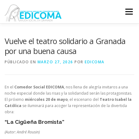
Saltar
al
Menú
contenido
EDICOMA
QUIÉNES SOMOS
QUÉ HACEMOS
Vuelve el teatro solidario a Granada
por una buena causa
VOLUNTARIADO
COLABORA
PÚBLICADO EN
MARZO 27, 2026
POR
EDICOMA
En el
Comedor Social EDICOMA
, nos llena de alegría invitaros a una
noche especial donde las risas y la solidaridad serán las protagonistas.
El próximo
miércoles 20 de mayo
, el escenario del
Teatro Isabel la
Católica
se iluminará para acoger la representación de la divertida
obra:
“La Cigüeña Bromista”
(Autor: André Rousin)