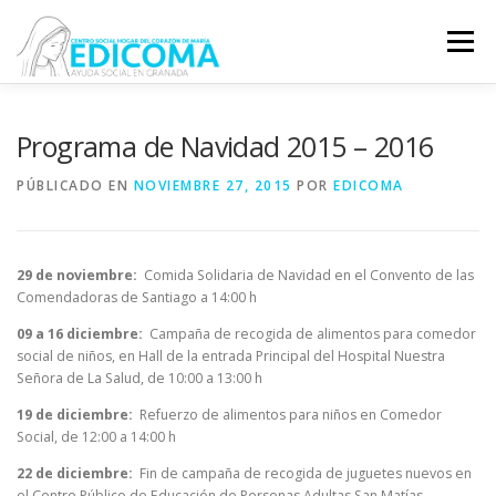
Saltar
al
Menú
contenido
EDICOMA
QUIÉNES SOMOS
QUÉ HACEMOS
Programa de Navidad 2015 – 2016
PÚBLICADO EN
NOVIEMBRE 27, 2015
POR
EDICOMA
VOLUNTARIADO
COLABORA
29 de noviembre:
Comida Solidaria de Navidad en el Convento de las
Comendadoras de Santiago a 14:00 h
09 a 16 diciembre:
Campaña de recogida de alimentos para comedor
social de niños, en Hall de la entrada Principal del Hospital Nuestra
Señora de La Salud, de 10:00 a 13:00 h
19 de diciembre:
Refuerzo de alimentos para niños en Comedor
Social, de 12:00 a 14:00 h
22 de diciembre:
Fin de campaña de recogida de juguetes nuevos en
el Centro Público de Educación de Personas Adultas San Matías.