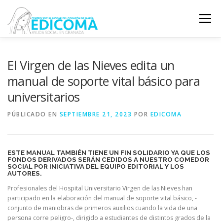
Saltar
al
Menú
contenido
EDICOMA
QUIÉNES SOMOS
QUÉ HACEMOS
El Virgen de las Nieves edita un
manual de soporte vital básico para
universitarios
VOLUNTARIADO
COLABORA
PÚBLICADO EN
SEPTIEMBRE 21, 2023
POR
EDICOMA
ESTE MANUAL TAMBIÉN TIENE UN FIN SOLIDARIO YA QUE LOS
FONDOS DERIVADOS SERÁN CEDIDOS A NUESTRO COMEDOR
SOCIAL POR INICIATIVA DEL EQUIPO EDITORIAL Y LOS
AUTORES.
Profesionales del Hospital Universitario Virgen de las Nieves han
participado en la elaboración del manual de soporte vital básico, -
conjunto de maniobras de primeros auxilios cuando la vida de una
persona corre peligro-, dirigido a estudiantes de distintos grados de la