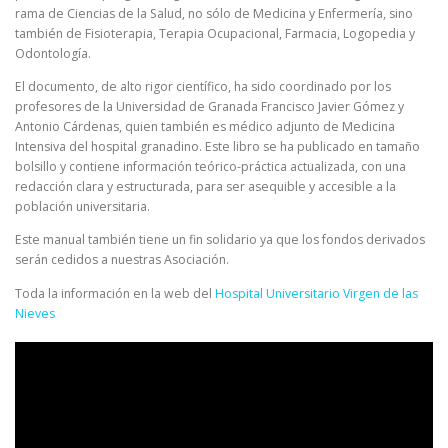
rama de Ciencias de la Salud, no sólo de Medicina y Enfermería, sino
también de Fisioterapia, Terapia Ocupacional, Farmacia, Logopedia y
Odontología.
El documento, de alto rigor científico, ha sido coordinado por los
profesores de la Universidad de Granada Francisco Javier Gómez y
Antonio Cárdenas, quien también es médico adjunto de Medicina
Intensiva del hospital granadino. Este libro se ha publicado en tamaño
bolsillo y contiene información teórico-práctica actualizada, con una
redacción clara y estructurada, para ser asequible y accesible a la
población universitaria.
Este manual también tiene un fin solidario ya que los fondos derivados
serán cedidos a nuestras Asociación.
Toda la información en la web del
Hospital Universitario Virgen de las
Nieves