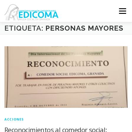
Saltar
al
Menú
contenido
ETIQUETA:
PERSONAS MAYORES
EDICOMA
QUIÉNES SOMOS
QUÉ HACEMOS
VOLUNTARIADO
COLABORA
ACCIONES
Reconocimientos al comedor social: