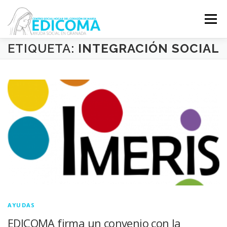
Saltar
al
Menú
contenido
ETIQUETA:
INTEGRACIÓN SOCIAL
EDICOMA
QUIÉNES SOMOS
QUÉ HACEMOS
VOLUNTARIADO
COLABORA
AYUDAS
EDICOMA firma un convenio con la