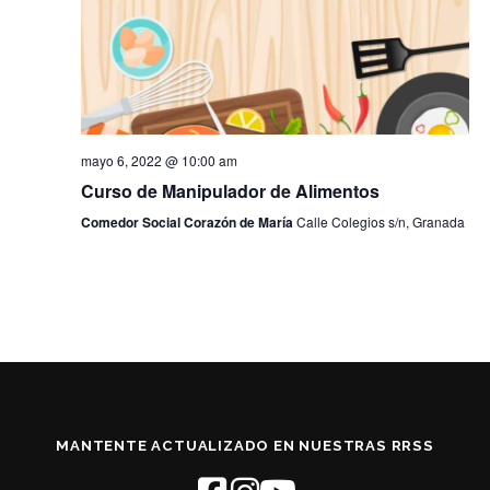
i
d
ó
e
v
n
i
d
s
t
e
a
b
mayo 6, 2022 @ 10:00 am
s
ú
d
Curso de Manipulador de Alimentos
e
s
Comedor Social Corazón de María
Calle Colegios s/n, Granada
E
q
v
u
e
n
e
t
d
o
a
y
v
i
MANTENTE ACTUALIZADO EN NUESTRAS RRSS
s