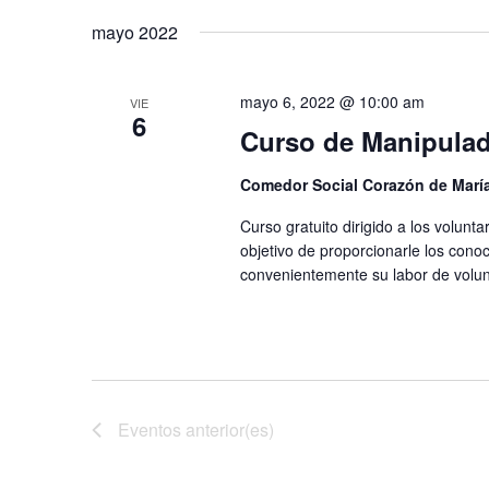
t
g
para
la
mayo 2022
la
fecha.
o
a
palabra
clave.
s
c
mayo 6, 2022 @ 10:00 am
VIE
6
Curso de Manipulad
i
ó
Comedor Social Corazón de Marí
n
Curso gratuito dirigido a los volunt
objetivo de proporcionarle los cono
d
convenientemente su labor de volunt
e
b
ú
s
Eventos
anterior(es)
q