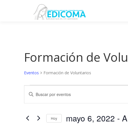
Saltar
al
contenido
Formación de Volu
Eventos
Formación de Voluntarios
E
N
Introduce
v
la
a
palabra
e
v
clave.
mayo 6, 2022
 - 
A
Busca
Hoy
n
e
Eventos
Selecciona